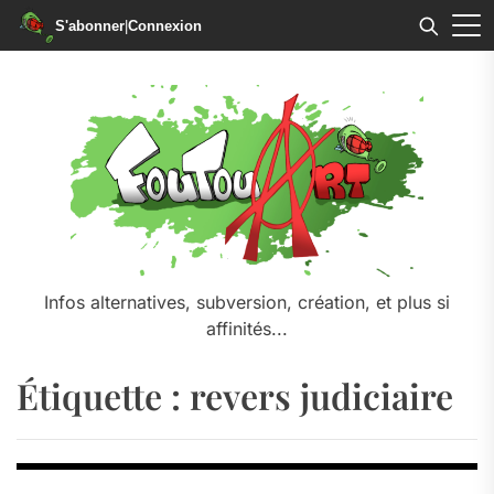
S'abonner
|
Connexion
Skip
to
the
content
Infos alternatives, subversion, création, et plus si
affinités...
Étiquette :
revers judiciaire