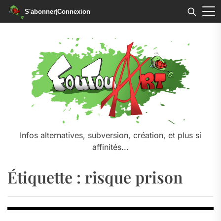
S'abonner
|
Connexion
Skip
to
the
content
Infos alternatives, subversion, création, et plus si
affinités...
Étiquette :
risque prison