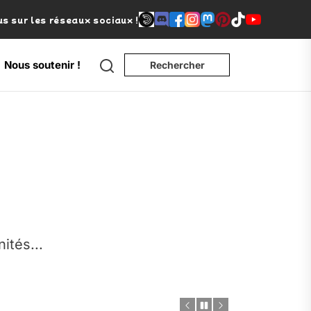
s sur les réseaux sociaux !
Search
Nous soutenir !
Rechercher
e
nités...