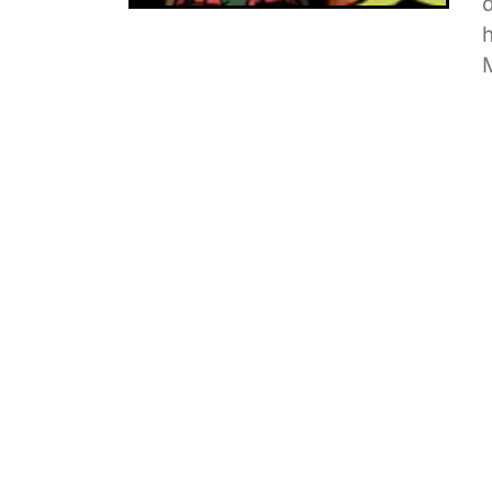
d
f
d