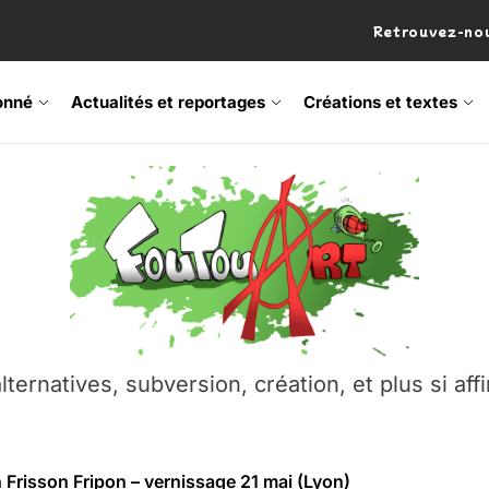
Retrouvez-nou
onné
Actualités et reportages
Créations et textes
 Frisson Fripon – vernissage 21 mai (Lyon)
os’Tock Festival – Samedi 18 juillet (Vaulx-en-Velin)
– Ŝtono, un livre réalisé par Michaël Moretti & Pierre Lacôt
emblement contre l’A412 à l’Établi (Haute-Savoie)
lternatives, subversion, création, et plus si affi
vre Montchat‑Lit – 7 juin 2026 (Lyon 3ᵉ)
 Frisson Fripon – vernissage 21 mai (Lyon)