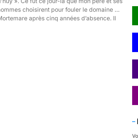
’huy ». Ce fut ce jour-là que mon père et ses
hommes choisirent pour fouler le domaine de
Mortemare après cinq années d’absence. Il
allut préparer à la hâte un festin pour le soir
même, engloutissant ainsi une année entière
e victuailles. Mon père Roger Toustain,
quatrième du nom[…]
Vo