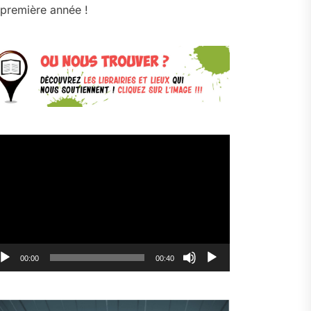
première année !
cteur
déo
00:00
00:40