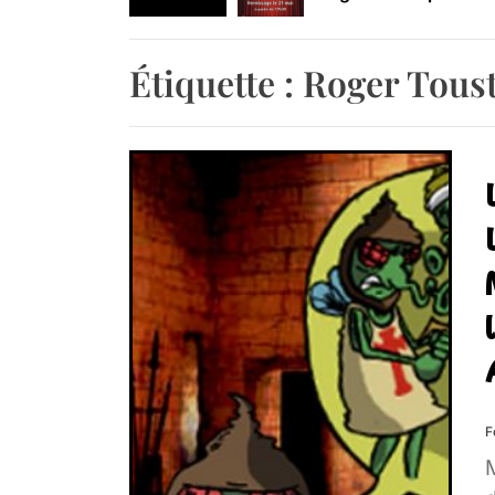
Retrouvez-nous au B
Étiquette :
Roger Tous
F
M