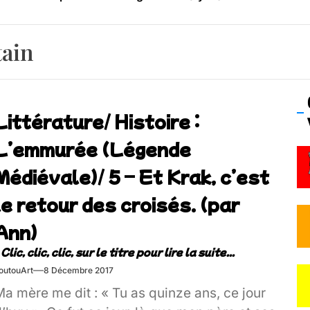
os’Tock Festival – Samedi 18 juillet (Vaulx-en-Velin)
tain
Littérature/ Histoire :
L’emmurée (Légende
Médiévale)/ 5 – Et Krak, c’est
le retour des croisés. (par
Ann)
outouArt
8 Décembre 2017
a mère me dit : « Tu as quinze ans, ce jour