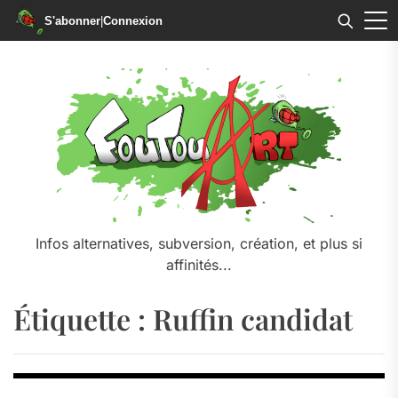
S'abonner
|
Connexion
Skip
to
the
content
Infos alternatives, subversion, création, et plus si
affinités...
Étiquette :
Ruffin candidat