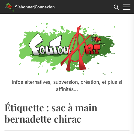
S'abonner
|
Connexion
Skip
to
the
content
Infos alternatives, subversion, création, et plus si
affinités...
Étiquette :
sac à main
bernadette chirac