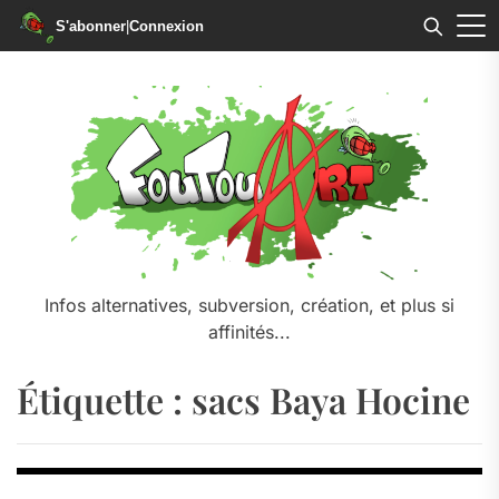
S'abonner
|
Connexion
Skip
to
the
content
Infos alternatives, subversion, création, et plus si
affinités...
Étiquette :
sacs Baya Hocine