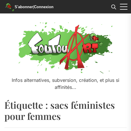
S'abonner
|
Connexion
Skip
to
the
content
Infos alternatives, subversion, création, et plus si
affinités...
Étiquette :
sacs féministes
pour femmes