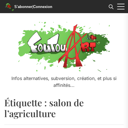
S'abonner
|
Connexion
Skip
to
the
content
Infos alternatives, subversion, création, et plus si
affinités...
Étiquette :
salon de
l’agriculture