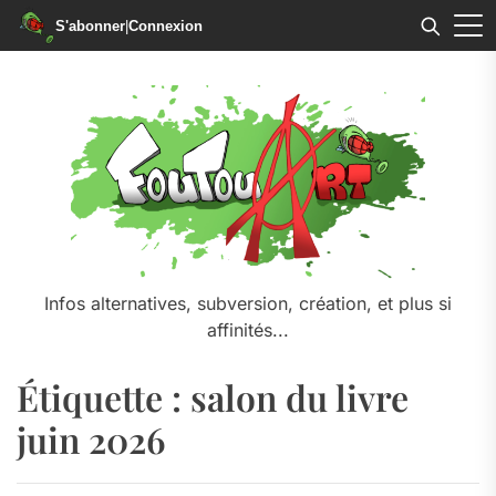
S'abonner
|
Connexion
Skip
to
the
content
Infos alternatives, subversion, création, et plus si
affinités...
Étiquette :
salon du livre
juin 2026