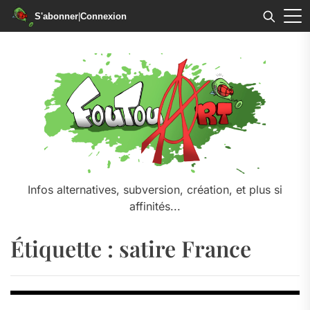
S'abonner
|
Connexion
Skip
to
the
content
Infos alternatives, subversion, création, et plus si
affinités...
Étiquette :
satire France