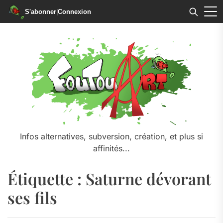
S'abonner
|
Connexion
Skip
to
the
content
Infos alternatives, subversion, création, et plus si
affinités...
Étiquette :
Saturne dévorant
ses fils