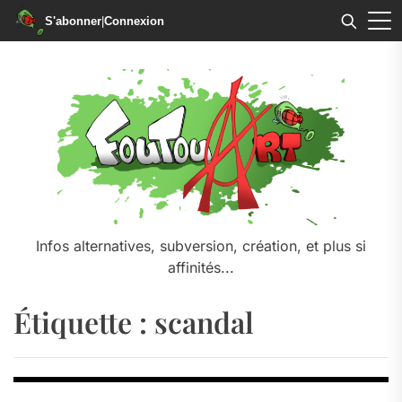
S'abonner
|
Connexion
Skip
to
the
content
Infos alternatives, subversion, création, et plus si
affinités...
Étiquette :
scandal