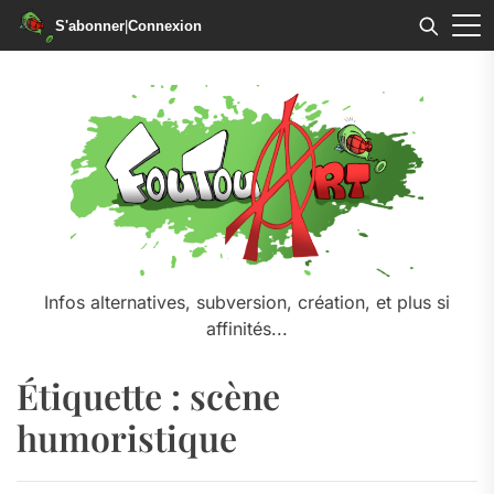
S'abonner
|
Connexion
Skip
to
the
content
Infos alternatives, subversion, création, et plus si
affinités...
Étiquette :
scène
humoristique