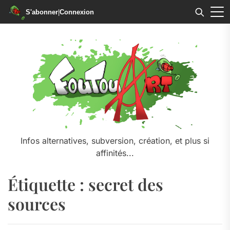
S'abonner
|
Connexion
Skip
to
the
content
Infos alternatives, subversion, création, et plus si
affinités...
Étiquette :
secret des
sources