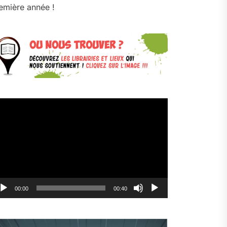
emière année !
cteur
déo
00:00
00:40