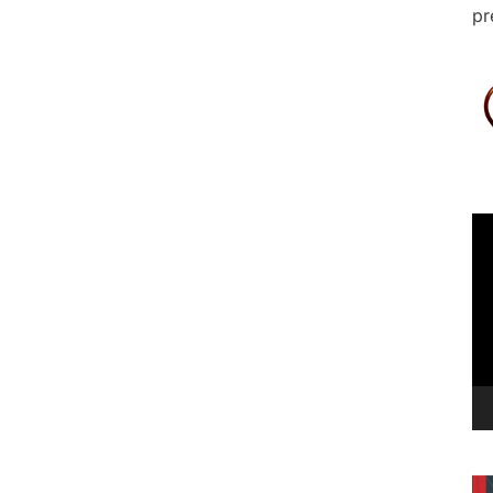
pr
Le
vi