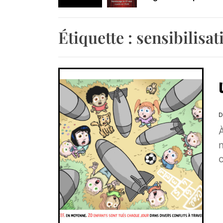
Retrouvez-nous au B
Étiquette :
sensibilisat
D
c