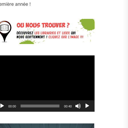
emière année !
cteur
déo
00:00
00:40