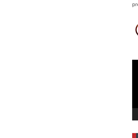
pr
Le
vi