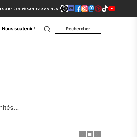
s sur les réseaux sociaux !
Search
Nous soutenir !
Rechercher
e
nités...