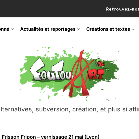
Retrouvez-nou
onné
Actualités et reportages
Créations et textes
 Frisson Fripon – vernissage 21 mai (Lyon)
os’Tock Festival – Samedi 18 juillet (Vaulx-en-Velin)
– Ŝtono, un livre réalisé par Michaël Moretti & Pierre Lacôt
emblement contre l’A412 à l’Établi (Haute-Savoie)
lternatives, subversion, création, et plus si affi
vre Montchat‑Lit – 7 juin 2026 (Lyon 3ᵉ)
 Frisson Fripon – vernissage 21 mai (Lyon)