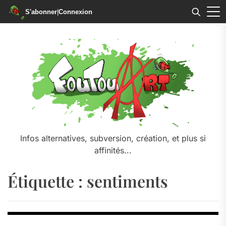
S'abonner
|
Connexion
Skip
to
the
content
Infos alternatives, subversion, création, et plus si
affinités...
Étiquette :
sentiments