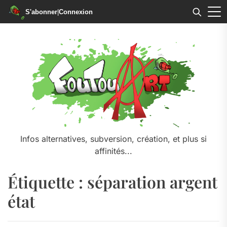
S'abonner
|
Connexion
Skip
to
the
content
Infos alternatives, subversion, création, et plus si
affinités...
Étiquette :
séparation argent
état