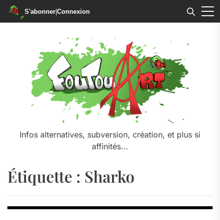
S'abonner
|
Connexion
Skip
to
the
content
Infos alternatives, subversion, création, et plus si
affinités...
Étiquette :
Sharko