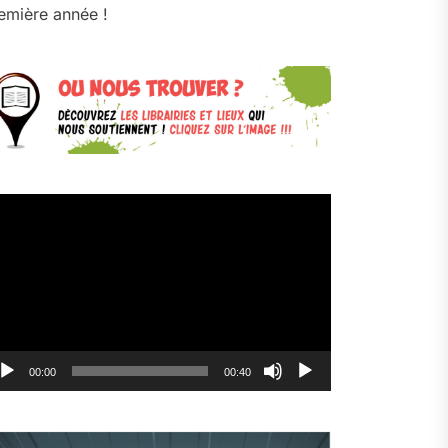
emière année !
cteur
déo
00:00
00:40