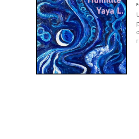
F
U
d
r