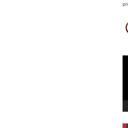
pr
Le
vi