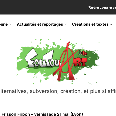
Retrouvez-nou
onné
Actualités et reportages
Créations et textes
 Frisson Fripon – vernissage 21 mai (Lyon)
os’Tock Festival – Samedi 18 juillet (Vaulx-en-Velin)
– Ŝtono, un livre réalisé par Michaël Moretti & Pierre Lacôt
emblement contre l’A412 à l’Établi (Haute-Savoie)
lternatives, subversion, création, et plus si affi
vre Montchat‑Lit – 7 juin 2026 (Lyon 3ᵉ)
 Frisson Fripon – vernissage 21 mai (Lyon)