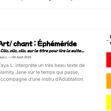
os’Tock Festival – Samedi 18 juillet (Vaulx-en-Velin)
Art/ chant : Éphéméride
aya L.
30 Août 2025
aya L. interprète un très beau texte de
Slamity Jane sur le temps qui passe,
accompagné d’une instru d’Adubtation.