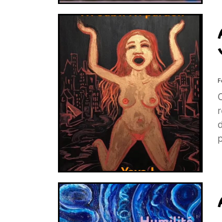
F
r
p