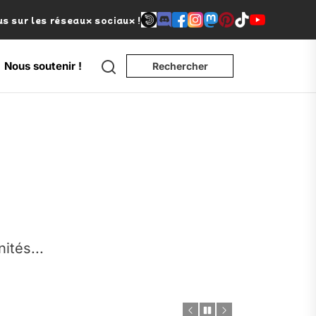
s sur les réseaux sociaux !
Search
Nous soutenir !
Rechercher
e
nités...