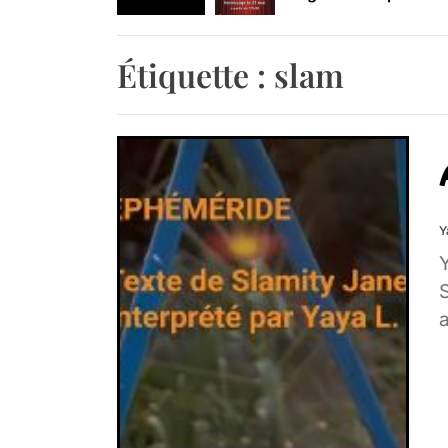
Retrouvez-nous au B
Étiquette :
slam
Y
Y