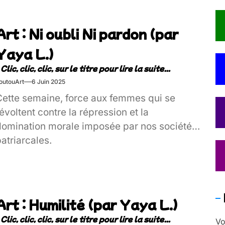
Art : Ni oubli Ni pardon (par
Yaya L.)
outouArt
6 Juin 2025
Cette semaine, force aux femmes qui se
évoltent contre la répression et la
domination morale imposée par nos sociétés
atriarcales.
Art : Humilité (par Yaya L.)
Vo