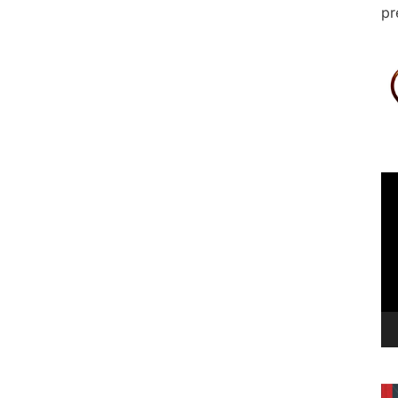
pr
Le
vi