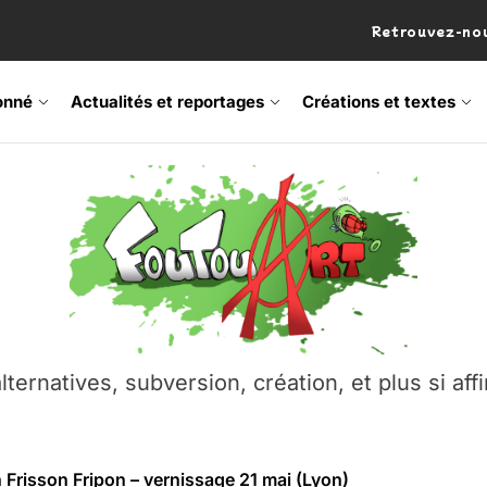
Retrouvez-nou
onné
Actualités et reportages
Créations et textes
 Frisson Fripon – vernissage 21 mai (Lyon)
os’Tock Festival – Samedi 18 juillet (Vaulx-en-Velin)
– Ŝtono, un livre réalisé par Michaël Moretti & Pierre Lacôt
emblement contre l’A412 à l’Établi (Haute-Savoie)
lternatives, subversion, création, et plus si affi
vre Montchat‑Lit – 7 juin 2026 (Lyon 3ᵉ)
 Frisson Fripon – vernissage 21 mai (Lyon)