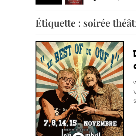
Retrouvez-nous au B
Étiquette :
soirée théât
C