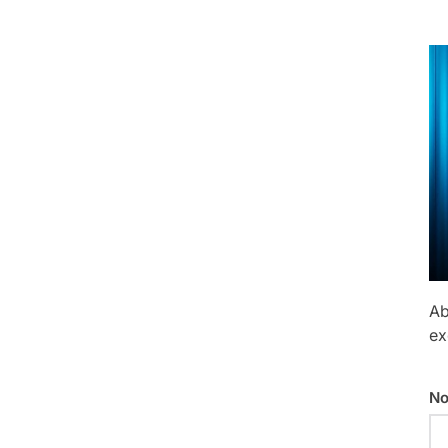
Ab
ex
No