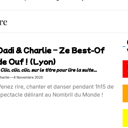
os’Tock Festival – Samedi 18 juillet (Vaulx-en-Velin)
re
Dadi & Charlie – Ze Best-Of
de Ouf ! (Lyon)
harlie
4 Novembre 2025
Venez rire, chanter et danser pendant 1h15 de
spectacle délirant au Nombril du Monde !