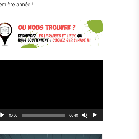
emière année !
cteur
déo
00:00
00:40