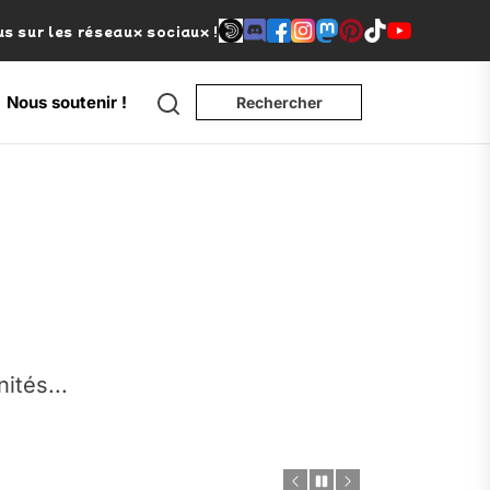
s sur les réseaux sociaux !
Search
Nous soutenir !
Rechercher
e
nités...