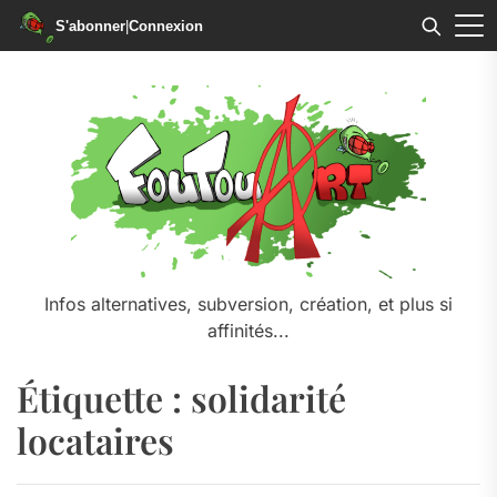
S'abonner
|
Connexion
Skip
to
the
content
Infos alternatives, subversion, création, et plus si
affinités...
Étiquette :
solidarité
locataires