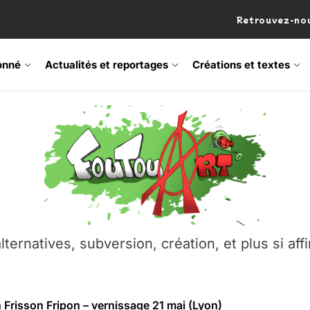
Retrouvez-nou
onné
Actualités et reportages
Créations et textes
 Frisson Fripon – vernissage 21 mai (Lyon)
os’Tock Festival – Samedi 18 juillet (Vaulx-en-Velin)
– Ŝtono, un livre réalisé par Michaël Moretti & Pierre Lacôt
emblement contre l’A412 à l’Établi (Haute-Savoie)
lternatives, subversion, création, et plus si affi
vre Montchat‑Lit – 7 juin 2026 (Lyon 3ᵉ)
 Frisson Fripon – vernissage 21 mai (Lyon)