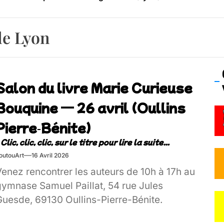
os’Tock Festival – Samedi 18 juillet (Vaulx-en-Velin)
le Lyon
Salon du livre Marie Curieuse
Bouquine — 26 avril (Oullins
Pierre‑Bénite)
outouArt
16 Avril 2026
Venez rencontrer les auteurs de 10h à 17h au
gymnase Samuel Paillat, 54 rue Jules
Guesde, 69130 Oullins-Pierre-Bénite.