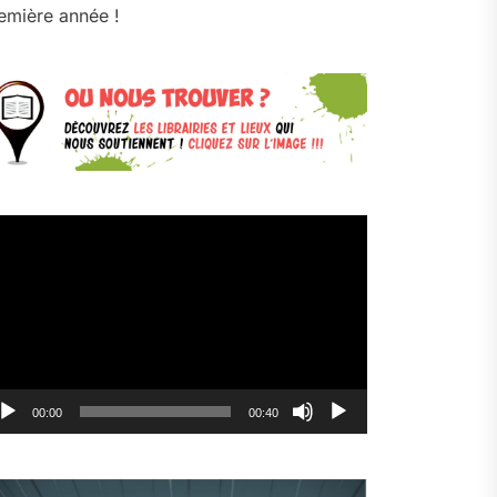
emière année !
cteur
déo
00:00
00:40