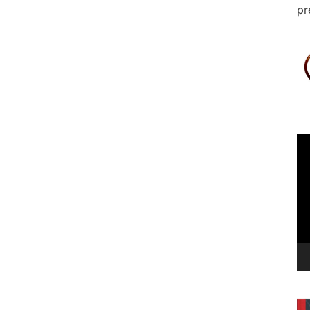
pr
Le
vi