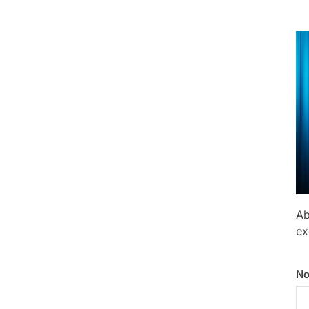
Ab
ex
No