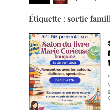
Retrouvez-nous au B
Étiquette :
sortie famil
F