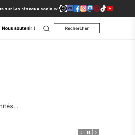
s sur les réseaux sociaux !
Search
Nous soutenir !
Rechercher
e
nités...