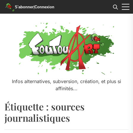
S'abonner
|
Connexion
Skip
to
the
content
Infos alternatives, subversion, création, et plus si
affinités...
Étiquette :
sources
journalistiques