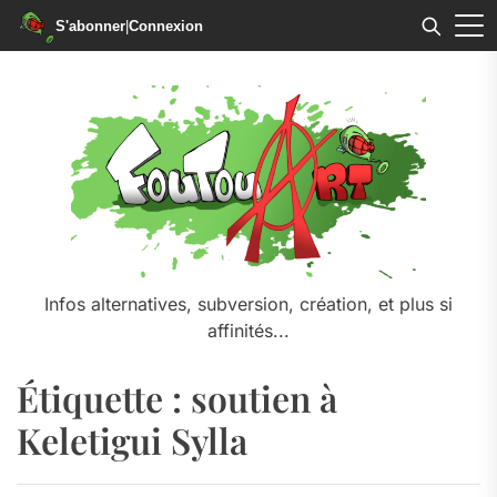
S'abonner
|
Connexion
Skip
to
the
content
Infos alternatives, subversion, création, et plus si
affinités...
Étiquette :
soutien à
Keletigui Sylla