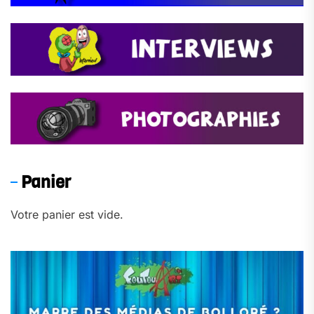
Panier
Votre panier est vide.