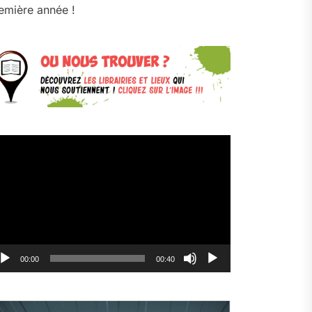
emière année !
cteur
déo
00:00
00:40