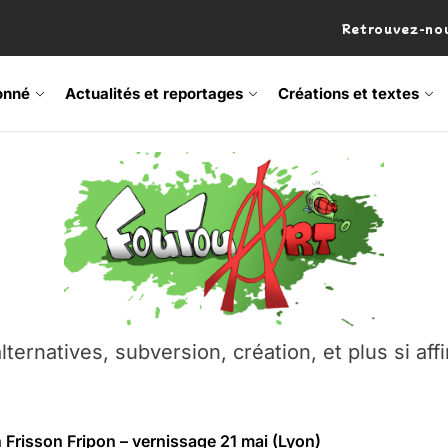
Retrouvez-nou
onné
Actualités et reportages
Créations et textes
 Frisson Fripon – vernissage 21 mai (Lyon)
os’Tock Festival – Samedi 18 juillet (Vaulx-en-Velin)
– Ŝtono, un livre réalisé par Michaël Moretti & Pierre Lacôt
emblement contre l’A412 à l’Établi (Haute-Savoie)
lternatives, subversion, création, et plus si affi
vre Montchat‑Lit – 7 juin 2026 (Lyon 3ᵉ)
 Frisson Fripon – vernissage 21 mai (Lyon)