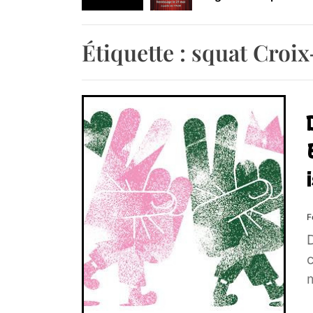
Retrouvez-nous au B
Étiquette :
squat Croi
F
c
m