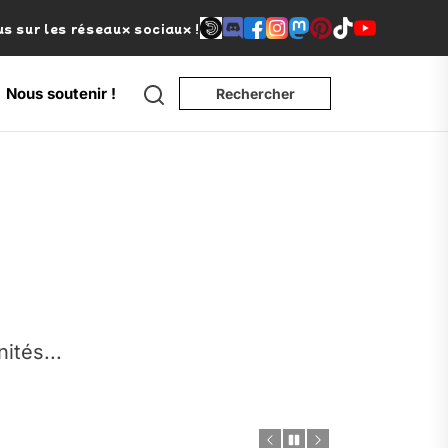
s sur les réseaux sociaux !
Search
Nous soutenir !
Rechercher
e
nités...