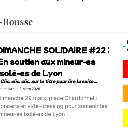
os’Tock Festival – Samedi 18 juillet (Vaulx-en-Velin)
x-Rousse
DIMANCHE SOLIDAIRE #22 :
En soutien aux mineur-es
isolé-es de Lyon
outouArt
18 Mars 2026
Dimanche 29 mars, place Chardonnet :
oncerts et vide-dressing pour soutenir les
ineur·es isolé·es de Lyon !