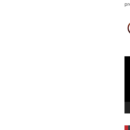
pr
Le
vi