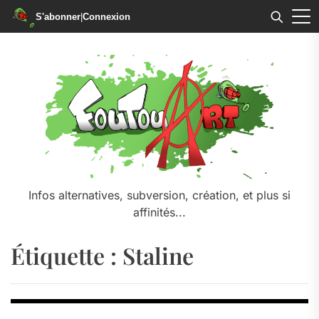
S'abonner
|
Connexion
Skip
to
the
content
Infos alternatives, subversion, création, et plus si
affinités...
Étiquette :
Staline