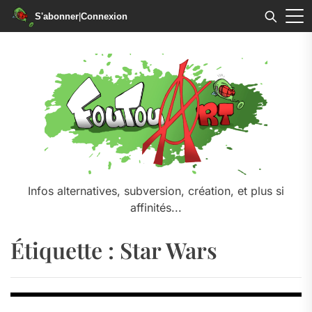
S'abonner
|
Connexion
Skip
to
the
content
Infos alternatives, subversion, création, et plus si
affinités...
Étiquette :
Star Wars