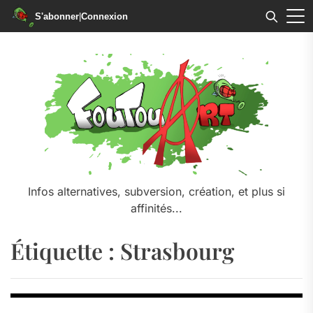
S'abonner
|
Connexion
Skip
to
the
content
Infos alternatives, subversion, création, et plus si
affinités...
Étiquette :
Strasbourg