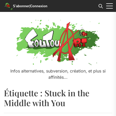
S'abonner
|
Connexion
Skip
to
the
content
Infos alternatives, subversion, création, et plus si
affinités...
Étiquette :
Stuck in the
Middle with You