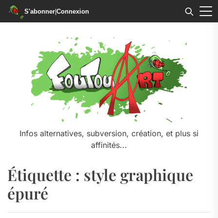
S'abonner
|
Connexion
Skip
to
the
content
Infos alternatives, subversion, création, et plus si
affinités...
Étiquette :
style graphique
épuré