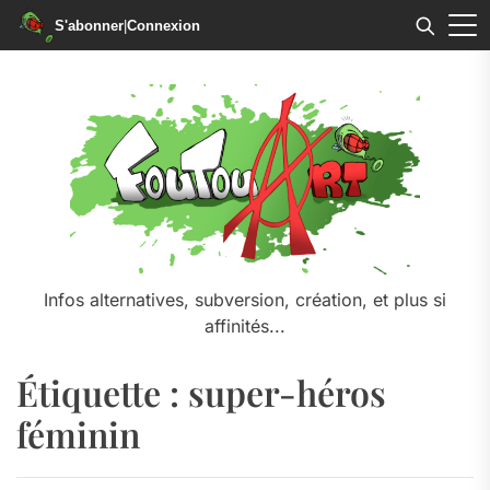
S'abonner
|
Connexion
Skip
to
the
content
Infos alternatives, subversion, création, et plus si
affinités...
Étiquette :
super-héros
féminin