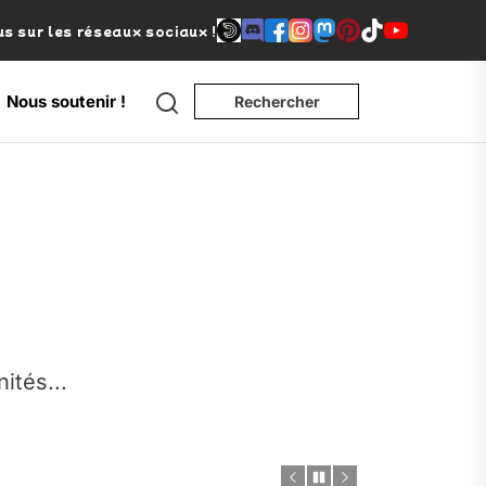
s sur les réseaux sociaux !
Search
Nous soutenir !
Rechercher
e
nités...