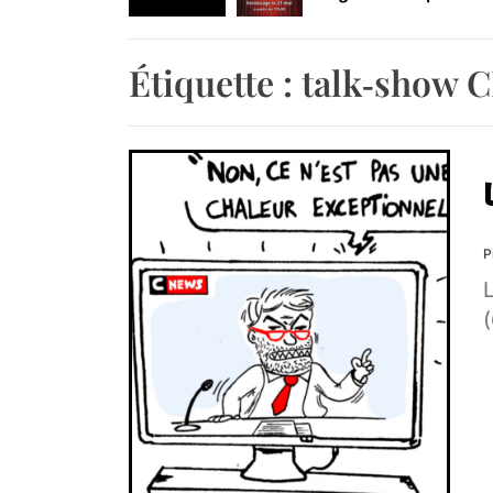
Retrouvez-nous au B
Étiquette :
talk‑show 
P
L
(