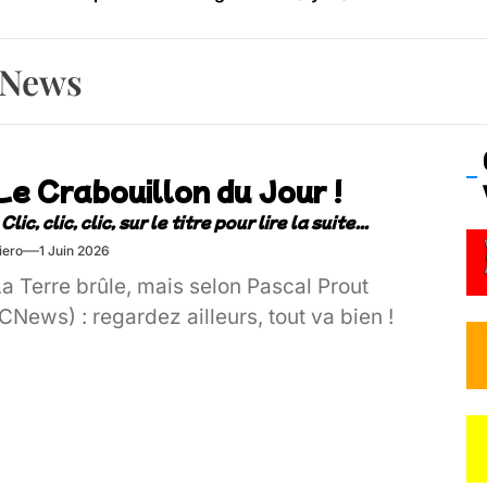
os’Tock Festival – Samedi 18 juillet (Vaulx-en-Velin)
CNews
Le Crabouillon du Jour !
iero
1 Juin 2026
a Terre brûle, mais selon Pascal Prout
CNews) : regardez ailleurs, tout va bien !