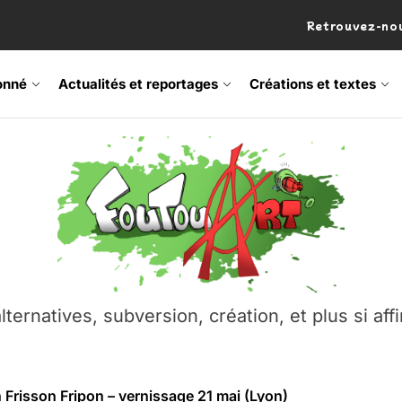
Retrouvez-nou
onné
Actualités et reportages
Créations et textes
 Frisson Fripon – vernissage 21 mai (Lyon)
os’Tock Festival – Samedi 18 juillet (Vaulx-en-Velin)
– Ŝtono, un livre réalisé par Michaël Moretti & Pierre Lacôt
emblement contre l’A412 à l’Établi (Haute-Savoie)
lternatives, subversion, création, et plus si affi
vre Montchat‑Lit – 7 juin 2026 (Lyon 3ᵉ)
 Frisson Fripon – vernissage 21 mai (Lyon)