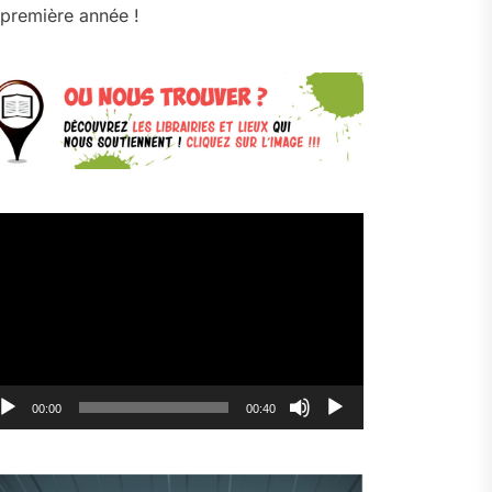
première année !
cteur
déo
00:00
00:40