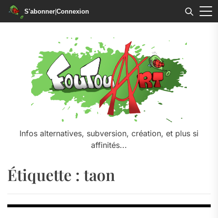
S'abonner
|
Connexion
Skip
to
the
content
Infos alternatives, subversion, création, et plus si
affinités...
Étiquette :
taon