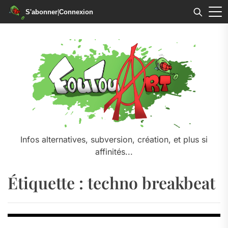
S'abonner
|
Connexion
Skip
to
the
content
Infos alternatives, subversion, création, et plus si
affinités...
Étiquette :
techno breakbeat