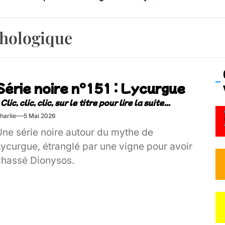
os’Tock Festival – Samedi 18 juillet (Vaulx-en-Velin)
thologique
Série noire n°151 : Lycurgue
harlie
5 Mai 2026
Une série noire autour du mythe de
Lycurgue, étranglé par une vigne pour avoir
chassé Dionysos.