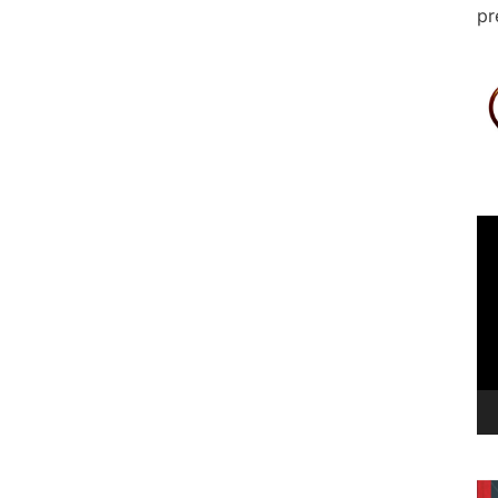
pr
Le
vi