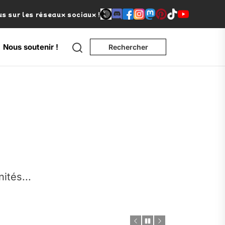
s sur les réseaux sociaux !
Search
Nous soutenir !
Rechercher
e
nités...