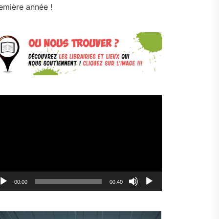
emière année !
cteur
déo
00:00
00:40