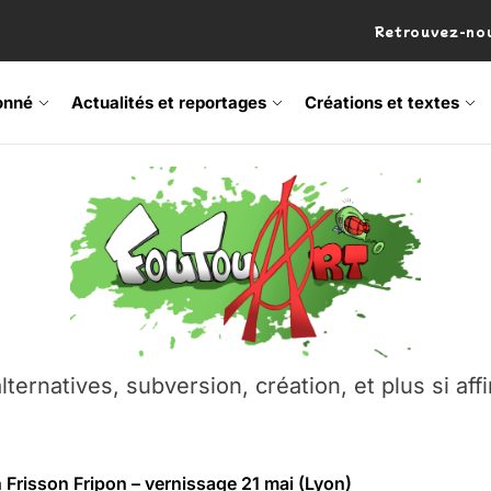
Retrouvez-nou
onné
Actualités et reportages
Créations et textes
 Frisson Fripon – vernissage 21 mai (Lyon)
os’Tock Festival – Samedi 18 juillet (Vaulx-en-Velin)
– Ŝtono, un livre réalisé par Michaël Moretti & Pierre Lacôt
emblement contre l’A412 à l’Établi (Haute-Savoie)
lternatives, subversion, création, et plus si affi
vre Montchat‑Lit – 7 juin 2026 (Lyon 3ᵉ)
 Frisson Fripon – vernissage 21 mai (Lyon)