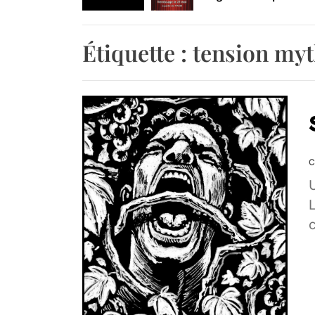
Retrouvez-nous au B
Étiquette :
tension my
C