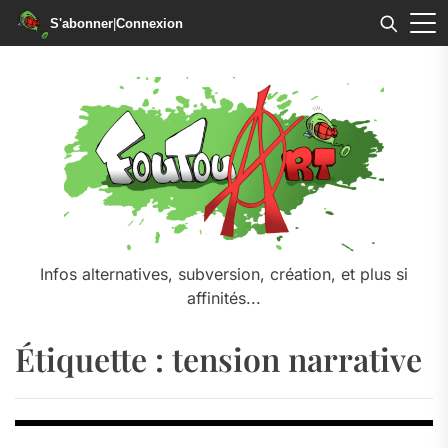
S'abonner
|
Connexion
Skip
to
the
content
Infos alternatives, subversion, création, et plus si
affinités...
Étiquette :
tension narrative