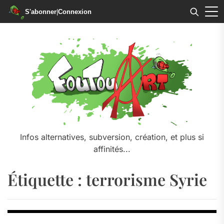
S'abonner
|
Connexion
Skip
to
the
content
Infos alternatives, subversion, création, et plus si
affinités...
Étiquette :
terrorisme Syrie