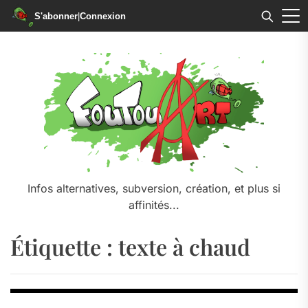
S'abonner
|
Connexion
Skip
to
the
content
Infos alternatives, subversion, création, et plus si
affinités...
Étiquette :
texte à chaud