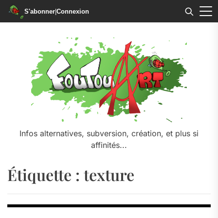
S'abonner
|
Connexion
Skip
to
the
content
Infos alternatives, subversion, création, et plus si
affinités...
Étiquette :
texture