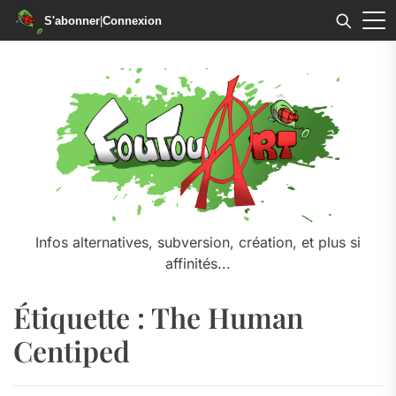
S'abonner
|
Connexion
Skip
to
the
content
Infos alternatives, subversion, création, et plus si
affinités...
Étiquette :
The Human
Centiped