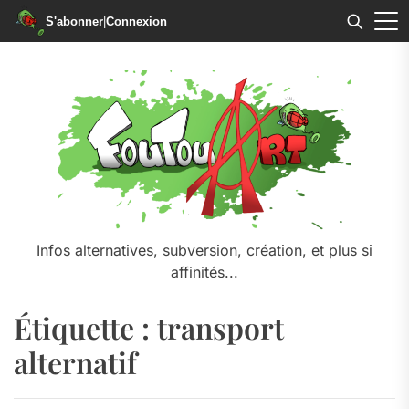
S'abonner
|
Connexion
Skip
to
the
content
Infos alternatives, subversion, création, et plus si
affinités...
Étiquette :
transport
alternatif