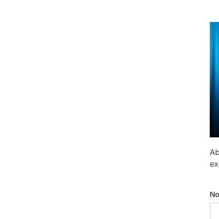
Ab
ex
No