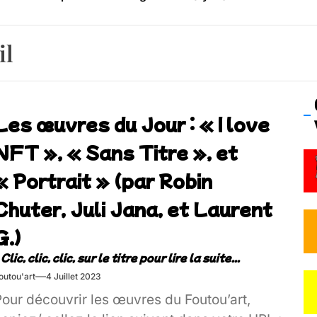
os’Tock Festival – Samedi 18 juillet (Vaulx-en-Velin)
il
Les œuvres du Jour : « I love
NFT », « Sans Titre », et
« Portrait » (par Robin
Chuter, Juli Jana, et Laurent
G.)
outou'art
4 Juillet 2023
Pour découvrir les œuvres du Foutou’art,