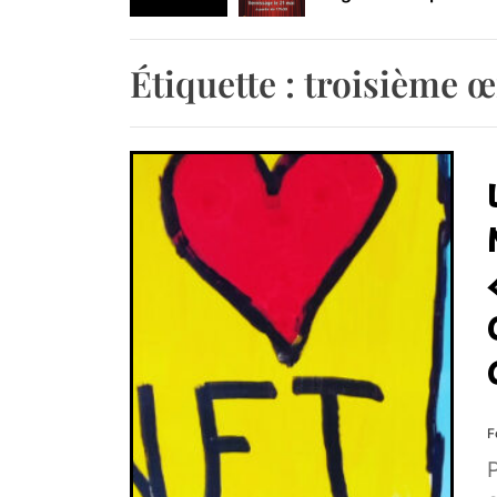
Retrouvez-nous au B
Étiquette :
troisième œ
F