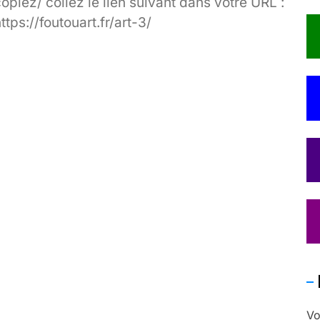
opiez/ collez le lien suivant dans votre URL :
ttps://foutouart.fr/art-3/
Vo