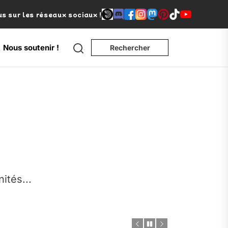
s sur les réseaux sociaux !
Search
Nous soutenir !
Rechercher
e
nités...