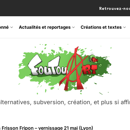
Retrouvez-nou
onné
Actualités et reportages
Créations et textes
 Frisson Fripon – vernissage 21 mai (Lyon)
os’Tock Festival – Samedi 18 juillet (Vaulx-en-Velin)
– Ŝtono, un livre réalisé par Michaël Moretti & Pierre Lacôt
emblement contre l’A412 à l’Établi (Haute-Savoie)
lternatives, subversion, création, et plus si affi
vre Montchat‑Lit – 7 juin 2026 (Lyon 3ᵉ)
 Frisson Fripon – vernissage 21 mai (Lyon)