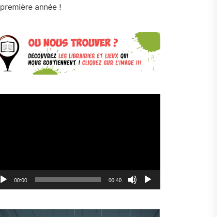
première année !
cteur
déo
00:00
00:40