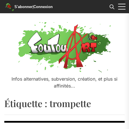
S'abonner
|
Connexion
Skip
to
the
content
Infos alternatives, subversion, création, et plus si
affinités...
Étiquette :
trompette