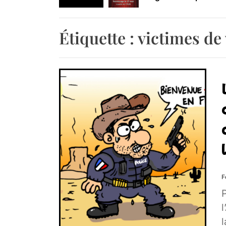
Retrouvez-nous au B
Étiquette :
victimes de 
F
l