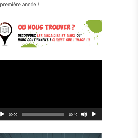
première année !
cteur
déo
00:00
00:40