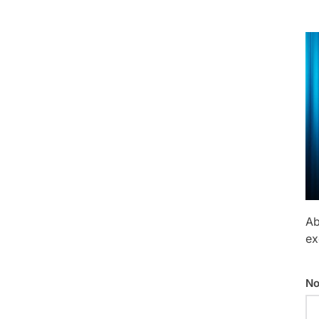
Ab
ex
No