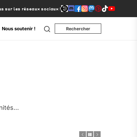
s sur les réseaux sociaux !
Search
Nous soutenir !
Rechercher
e
nités...