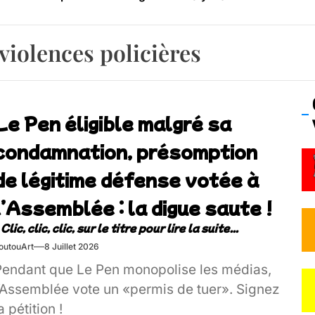
os’Tock Festival – Samedi 18 juillet (Vaulx-en-Velin)
violences policières
Le Pen éligible malgré sa
condamnation, présomption
de légitime défense votée à
l’Assemblée : la digue saute !
outouArt
8 Juillet 2026
Pendant que Le Pen monopolise les médias,
l’Assemblée vote un «permis de tuer». Signez
a pétition !