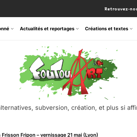
Retrouvez-nou
onné
Actualités et reportages
Créations et textes
 Frisson Fripon – vernissage 21 mai (Lyon)
os’Tock Festival – Samedi 18 juillet (Vaulx-en-Velin)
– Ŝtono, un livre réalisé par Michaël Moretti & Pierre Lacôt
emblement contre l’A412 à l’Établi (Haute-Savoie)
lternatives, subversion, création, et plus si affi
vre Montchat‑Lit – 7 juin 2026 (Lyon 3ᵉ)
 Frisson Fripon – vernissage 21 mai (Lyon)