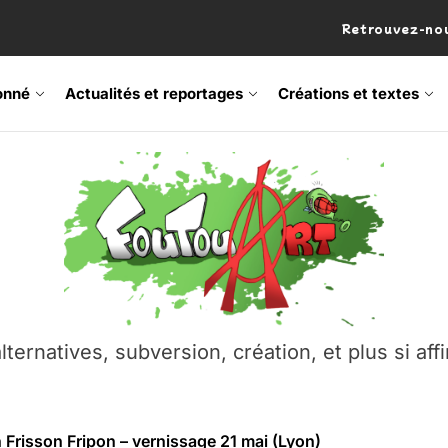
Retrouvez-nou
onné
Actualités et reportages
Créations et textes
 Frisson Fripon – vernissage 21 mai (Lyon)
os’Tock Festival – Samedi 18 juillet (Vaulx-en-Velin)
– Ŝtono, un livre réalisé par Michaël Moretti & Pierre Lacôt
emblement contre l’A412 à l’Établi (Haute-Savoie)
lternatives, subversion, création, et plus si affi
vre Montchat‑Lit – 7 juin 2026 (Lyon 3ᵉ)
 Frisson Fripon – vernissage 21 mai (Lyon)