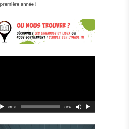
première année !
cteur
déo
00:00
00:40