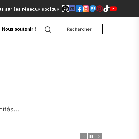
s sur les réseaux sociaux !
Search
Nous soutenir !
Rechercher
e
nités...