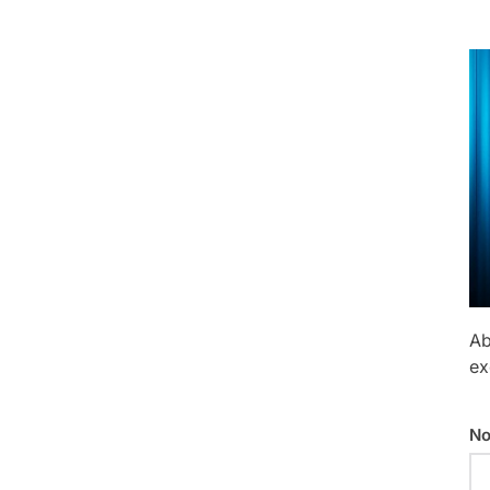
Ab
ex
No