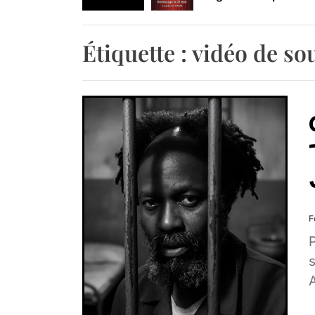
Retrouvez-nous au B
Étiquette :
vidéo de so
F
s