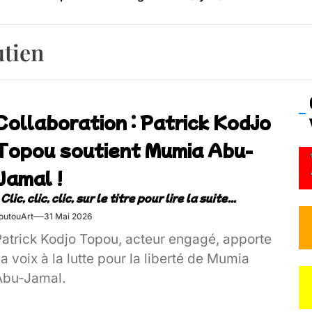
os’Tock Festival – Samedi 18 juillet (Vaulx-en-Velin)
utien
Collaboration : Patrick Kodjo
Topou soutient Mumia Abu-
Jamal !
outouArt
31 Mai 2026
Patrick Kodjo Topou, acteur engagé, apporte
a voix à la lutte pour la liberté de Mumia
Abu-Jamal.