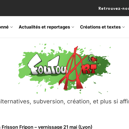
Retrouvez-nou
onné
Actualités et reportages
Créations et textes
 Frisson Fripon – vernissage 21 mai (Lyon)
os’Tock Festival – Samedi 18 juillet (Vaulx-en-Velin)
– Ŝtono, un livre réalisé par Michaël Moretti & Pierre Lacôt
emblement contre l’A412 à l’Établi (Haute-Savoie)
lternatives, subversion, création, et plus si affi
vre Montchat‑Lit – 7 juin 2026 (Lyon 3ᵉ)
 Frisson Fripon – vernissage 21 mai (Lyon)