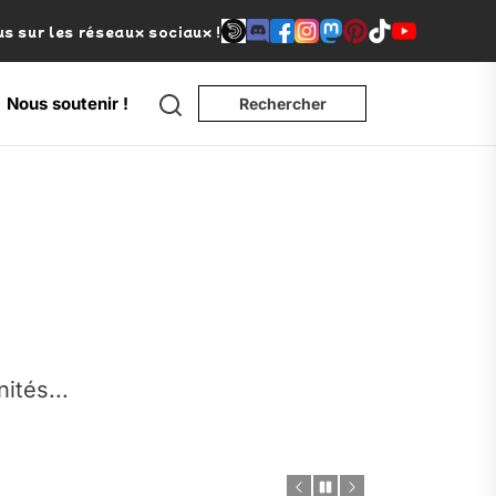
s sur les réseaux sociaux !
Search
Nous soutenir !
Rechercher
e
nités...