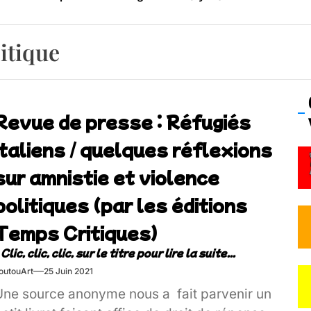
os’Tock Festival – Samedi 18 juillet (Vaulx-en-Velin)
itique
Revue de presse : Réfugiés
italiens / quelques réflexions
sur amnistie et violence
politiques (par les éditions
Temps Critiques)
outouArt
25 Juin 2021
Une source anonyme nous a fait parvenir un