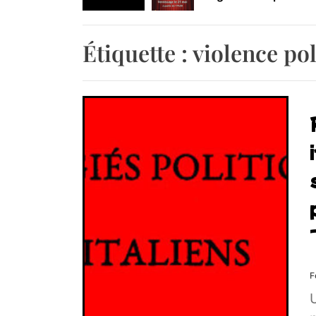
Retrouvez-nous au B
Étiquette :
violence pol
F