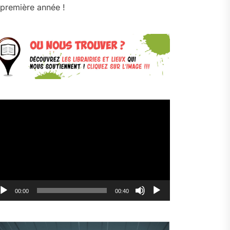
première année !
cteur
déo
00:00
00:40