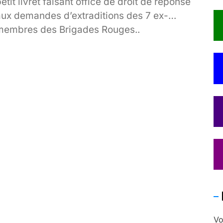
etit livret faisant office de droit de réponse
aux demandes d’extraditions des 7 ex-
membres des Brigades Rouges..
Vo