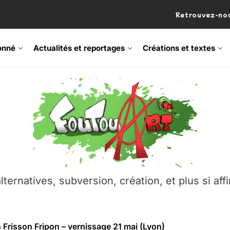
Retrouvez-nou
onné
Actualités et reportages
Créations et textes
 Frisson Fripon – vernissage 21 mai (Lyon)
os’Tock Festival – Samedi 18 juillet (Vaulx-en-Velin)
– Ŝtono, un livre réalisé par Michaël Moretti & Pierre Lacôt
emblement contre l’A412 à l’Établi (Haute-Savoie)
lternatives, subversion, création, et plus si affi
vre Montchat‑Lit – 7 juin 2026 (Lyon 3ᵉ)
 Frisson Fripon – vernissage 21 mai (Lyon)