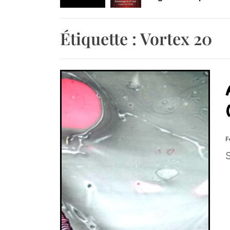
Retrouvez-nous au B
Étiquette :
Vortex 20
F
S