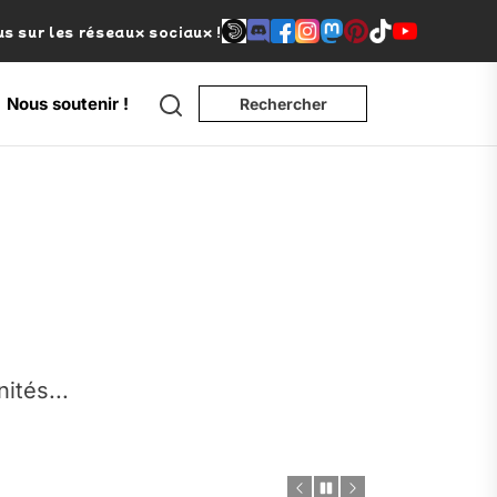
s sur les réseaux sociaux !
Search
Nous soutenir !
Rechercher
e
nités...