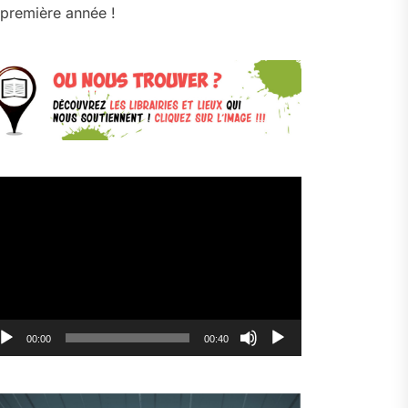
première année !
cteur
déo
00:00
00:40