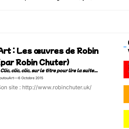
os’Tock Festival – Samedi 18 juillet (Vaulx-en-Velin)
Art : Les œuvres de Robin
(par Robin Chuter)
outouArt
6 Octobre 2015
on site : http://www.robinchuter.uk/