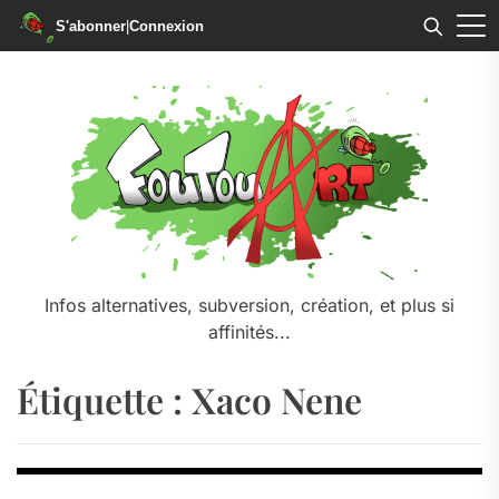
S'abonner
|
Connexion
Skip
to
the
content
Infos alternatives, subversion, création, et plus si
affinités...
Étiquette :
Xaco Nene