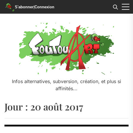
S'abonner
|
Connexion
Skip
to
the
content
Infos alternatives, subversion, création, et plus si
affinités...
Jour :
20 août 2017